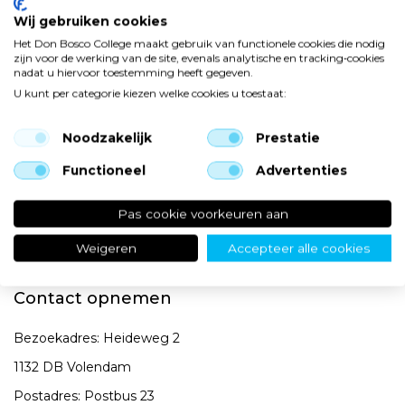
Nadrukkelijk vermelden wij hierbij dat schade of wegraken
Wij gebruiken cookies
van mobiele telefoons uit de lokalenmandjes
NIET
voor
Het Don Bosco College maakt gebruik van functionele cookies die nodig
zijn voor de werking van de site, evenals analytische en tracking‑cookies
rekening van de school komt. De leerling heeft immers de
nadat u hiervoor toestemming heeft gegeven.
keuze om de telefoon in zijn kluisje of aan het begin van de
U kunt per categorie kiezen welke cookies u toestaat:
les in zijn schooltas te stoppen. Bij schade veroorzaakt door
medescholieren is de school geen partij. Deze schade zal
Noodzakelijk
Prestatie
onderling via de ouders/verzorger opgelost moeten
Functioneel
Advertenties
worden.
Pas cookie voorkeuren aan
Weigeren
Accepteer alle cookies
Contact opnemen
Bezoekadres: Heideweg 2
1132 DB Volendam
Postadres: Postbus 23