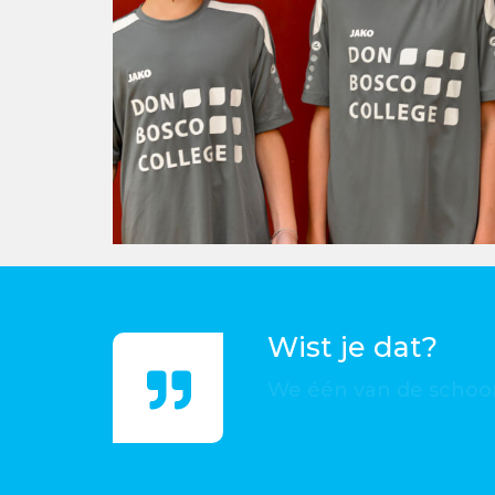
Wist je dat?
Het DBC geen loting v