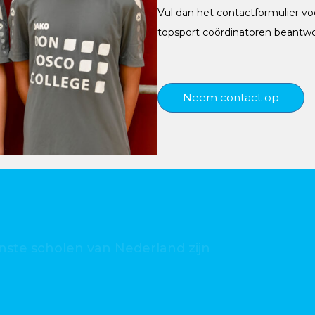
Vul dan het contactformulier vo
topsport coördinatoren beantwo
Neem contact op
oor leerlingen uit Waterland-Oost vereist?