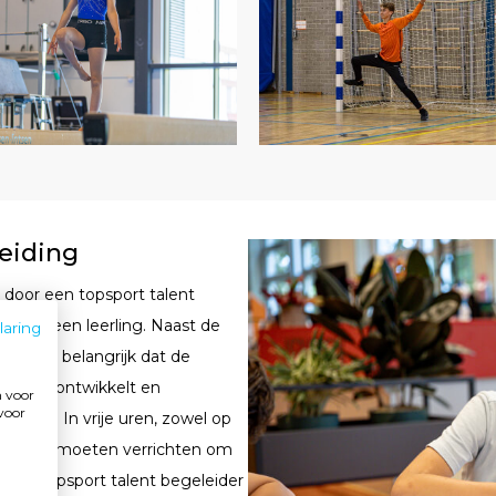
eiding
 door een topsport talent
ine van een leerling. Naast de
laring
lijk erg belangrijk dat de
igheden ontwikkelt en
n voor
rvoor
erloop. In vrije uren, zowel op
andig werk moeten verrichten om
n. De topsport talent begeleider