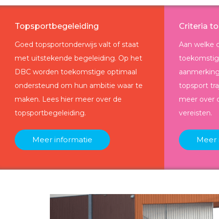
Topsportbegeleiding
Criteria t
Goed topsportonderwijs valt of staat
Aan welke c
met uitstekende begeleiding. Op het
toekomstig
DBC worden toekomstige optimaal
aanmerking
ondersteund om hun ambitie waar te
topsport tr
maken. Lees hier meer over de
meer over 
topsportbegeleiding.
vereisten.
Meer informatie
Meer 