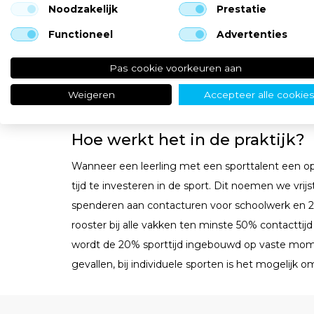
Noodzakelijk
Prestatie
ondersteunt hen in het opstellen van een werkp
regelmatig met de leerling door.
Functioneel
Advertenties
Pas cookie voorkeuren aan
Weigeren
Accepteer alle cookie
Hoe werkt het in de praktijk?
Wanneer een leerling met een sporttalent een op
tijd te investeren in de sport. Dit noemen we vrij
spenderen aan contacturen voor schoolwerk en 20
rooster bij alle vakken ten minste 50% contacttij
wordt de 20% sporttijd ingebouwd op vaste moment
gevallen, bij individuele sporten is het mogelijk 