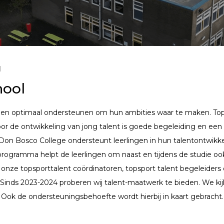
l
hool
ingen optimaal ondersteunen om hun ambities waar te maken. To
 Voor de ontwikkeling van jong talent is goede begeleiding en ee
t Don Bosco College ondersteunt leerlingen in hun talentontwikk
tprogramma helpt de leerlingen om naast en tijdens de studie o
r onze topsporttalent coördinatoren, topsport talent begeleider
Sinds 2023-2024 proberen wij talent-maatwerk te bieden. We kijke
. Ook de ondersteuningsbehoefte wordt hierbij in kaart gebracht.