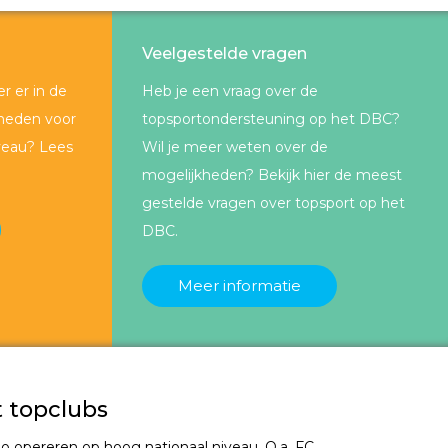
Veelgestelde vragen
r er in de
Heb je een vraag over de
jkheden voor
topsportondersteuning op het DBC?
veau? Lees
Wil je meer weten over de
mogelijkheden? Bekijk hier de meest
gestelde vragen over topsport op het
DBC.
Meer informatie
 topclubs
io opereren op hoog nationaal niveau. O.a. FC