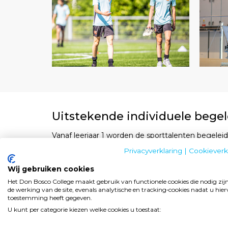
Uitstekende individuele begel
Vanaf leerjaar 1 worden de sporttalenten begeleid
begeleider. Een topsporttraject vergt veel discipl
Privacyverklaring
|
Cookieverk
vaste lesstructuur volgens het rooster is het name
Wij gebruiken cookies
leerling vanaf het begin goede (zelf)studievaard
Het Don Bosco College maakt gebruik van functionele cookies die nodig zij
de werking van de site, evenals analytische en tracking‑cookies nadat u hie
verantwoordelijkheid leert nemen voor zijn studiev
toestemming heeft gegeven.
school als thuis, zal het sporttalent veel zelfst
U kunt per categorie kiezen welke cookies u toestaat:
zo aan de leerdoelen voor de opleiding te voldoe