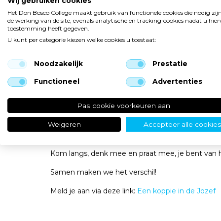
Wij gebruiken cookies
Het Don Bosco College maakt gebruik van functionele cookies die nodig zij
Soms lijkt het alsof je tiener in een eigen wereld 
de werking van de site, evenals analytische en tracking‑cookies nadat u hie
toestemming heeft gegeven.
Kom naar de laagdrempelige en inspirerende ou
U kunt per categorie kiezen welke cookies u toestaat:
Woensdag 10 juni a.s. om 19:30 uur in de Jozef i
Noodzakelijk
Prestatie
We bespreken de laatste cijfers uit onze 
Functioneel
Advertenties
Delen inzichten over het succesvolle IJsla
Geven een update over de wens van een j
Maar gaan vooral met elkaar in gesprek, wan
Pas cookie voorkeuren aan
Geen opgeheven vingertje, maar een open gespr
Weigeren
Accepteer alle cookie
vooruit te kijken.
Kom langs, denk mee en praat mee, je bent van 
Samen maken we het verschil!
Meld je aan via deze link:
Een koppie in de Jozef