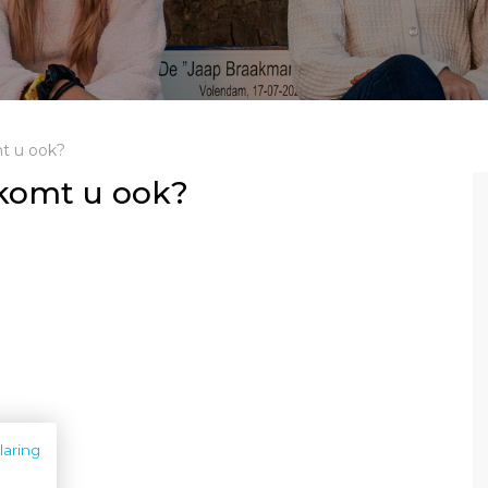
mt u ook?
 komt u ook?
laring