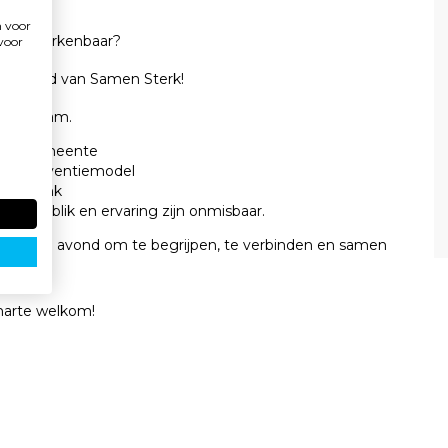
n voor
leeft. Herkenbaar?
rvoor
deravond van Samen Sterk!
n Volendam.
eigen gemeente
ndse preventiemodel
eugdhonk
t jouw blik en ervaring zijn onmisbaar.
ek. Een avond om te begrijpen, te verbinden en samen
s
harte welkom!