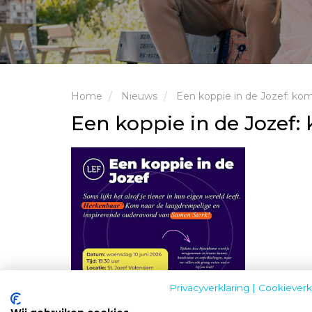
Home
Nieuws
Een koppie in de Jozef: ko
Een koppie in de Jozef:
Privacyverklaring
|
Cookieverk