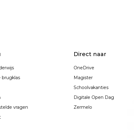
u
Direct naar
erwijs
OneDrive
 brugklas
Magister
Schoolvakanties
a
Digitale Open Dag
telde vragen
Zermelo
t