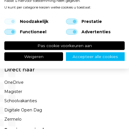
Menu
nadat u hiervoor toestemming heeft gegeven.
U kunt per categorie kiezen welke cookies u toestaat:
Ons onderwijs
Noodzakelijk
Prestatie
Naar de brugklas
Nieuws
Functioneel
Advertenties
Agenda
Pas cookie voorkeuren aan
Veelgestelde vragen
Weigeren
Accepteer alle cookies
Contact
Direct naar
OneDrive
Magister
Schoolvakanties
Digitale Open Dag
Zermelo