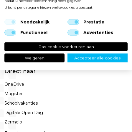
Menu
nadat u hiervoor toestemming heeft gegeven.
U kunt per categorie kiezen welke cookies u toestaat:
Ons onderwijs
Noodzakelijk
Prestatie
Naar de brugklas
Nieuws
Functioneel
Advertenties
Agenda
Pas cookie voorkeuren aan
Veelgestelde vragen
Weigeren
Accepteer alle cookies
Contact
Direct naar
OneDrive
Magister
Schoolvakanties
Digitale Open Dag
Zermelo